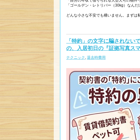
「自分の年収で借りられる大型犬可の物件
「ゴールデン・レトリバー（30kg）なん
どんな小さな不安でも構いません。まずは
「特約」の文字に騙されない
の、入居初日の『証拠写真ス
テクニック
,
退去時費用