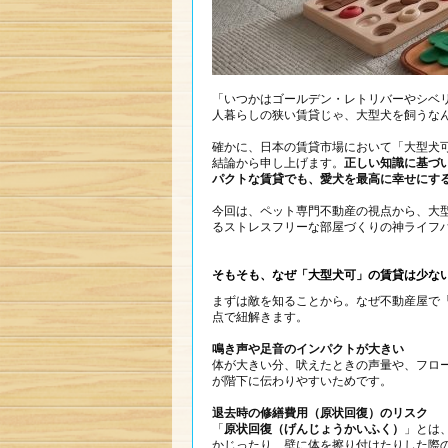
「いつかはゴールデン・レトリバーやシベ
人暮らしの狭い賃貸じゃ、大型犬を飼うな
確かに、日本の賃貸市場において「大型犬
結論から申し上げます。
正しい知識に基づ
パクトな賃貸でも、愛犬を最高に幸せにす
今回は、ペット専門不動産の視点から、大
るストレスフリーな部屋づくりの神ライフ
そもそも、なぜ「大型犬可」の賃貸は少な
まずは敵を知ることから。なぜ不動産屋で
点で紐解きます。
鳴き声や足音のインパクトが大きい
体が大きい分、吠えたときの声量や、フロ
が階下に伝わりやすいためです。
退去時の修繕費用（原状回復）のリスク
「
原状回復（げんじょうかいふく）
」とは
かじったり、壁に体を擦り付けたりした際