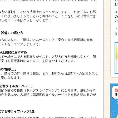
お
ゅういぎむ）
」という法律上のルールがあります。これは「人のお部
ペ
レイに使いましょうね」という義務のこと。ここをしっかり対策でき
の
探しのハードルはグッと下がります！
い
「
・設備」の選び方
ミ
のものよりも、「動線のスムーズさ」と「安心できる居場所の有無」
イントをチェックしましょう。
」が圧倒的におすすめ
して一続きにできる間取りがベスト。大型犬が方向転換しやすく、飼
不安（お留守番時のストレス）を防ぎやすくなります。
きの2階以上」
と、階段での昇り降りは厳禁。また、1階であれば階下への足音を気に
り楽になります。
「防音タイルカーペット」
関節を痛める原因（ドッグスライディング）になります。最初から滑
物件を選ぶか、入居時に高密度のタイルカーペットを敷き詰めるのが
にする神ライフハック3選