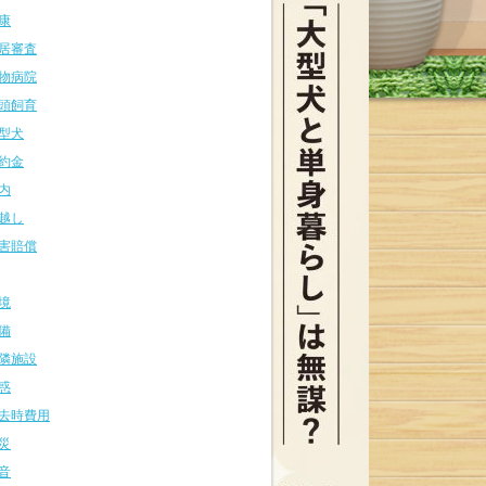
康
居審査
物病院
頭飼育
型犬
約金
内
越し
害賠償
境
備
隣施設
惑
去時費用
災
音