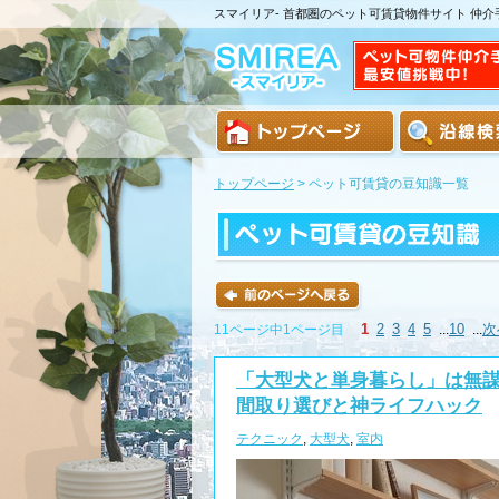
スマイリア- 首都圏のペット可賃貸物件サイト 仲
トップページ
>
ペット可賃貸の豆知識一覧
1
2
3
4
5
10
次
11ページ中1ページ目
...
...
「大型犬と単身暮らし」は無
間取り選びと神ライフハック
テクニック
,
大型犬
,
室内