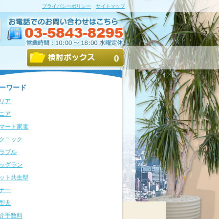
プライバシーポリシー
サイトマップ
0
ーワード
リア
ニア
マート家電
クニック
ラブル
ッグラン
ット共生型
ナー
型犬
介手数料