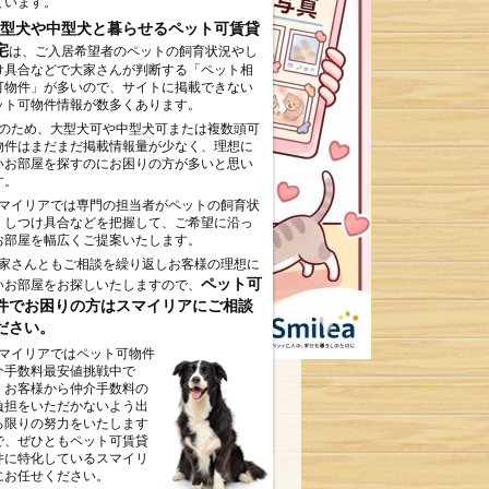
ています。
型犬や中型犬と暮らせるペット可賃貸
宅
は、ご入居希望者のペットの飼育状況やし
け具合などで大家さんが判断する「ペット相
可物件」が多いので、サイトに掲載できない
ット可物件情報が数多くあります。
のため、大型犬可や中型犬可または複数頭可
物件はまだまだ掲載情報量が少なく、理想に
いお部屋を探すのにお困りの方が多いと思い
す。
マイリアでは専門の担当者がペットの飼育状
、しつけ具合などを把握して、ご希望に沿っ
お部屋を幅広くご提案いたします。
家さんともご相談を繰り返しお客様の理想に
ペット可
いお部屋をお探しいたしますので、
件でお困りの方はスマイリアにご相談
ださい。
マイリアではペット可物件
介手数料最安値挑戦中で
。お客様から仲介手数料の
負担をいただかないよう出
る限りの努力をいたします
で、ぜひともペット可賃貸
件に特化しているスマイリ
にお任せください。