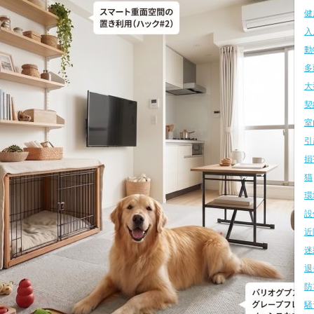
健
入
動
多
大
契
室
引
損
猫
環
設
近
迷
退
防
騒