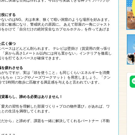
並みに快適な空間は作れます。今日から実践できる神ライフハックが
主役にする
かないのはNG。犬は本来、狭くて暗い洞窟のような場所を好みます。
の音に敏感になり、警戒吠えの原因に。 あえて部屋の一角にジャスト
布をかけて「自分だけの絶対安全なカプセルホテル」を作ってあげま
を広く保つ
スペースはどんどん削られます。 テレビは壁掛け（賃貸用の突っ張り
、「床から高さ1メートル以内には何も置かない」インテリアを徹底し
返りを打てるスペースが確保できます。
脳を疲れさせる
れがちですが、実は「頭を使うこと」も同じくらいエネルギーを消費
たおもちゃ（コングやノーズワークマット）を用意しましょう。「クン
分で1時間の散歩に匹敵する満足感を与えると言われています。
賃貸暮らし、諦める必要はありません！
「愛犬の習性を理解した部屋づくり＋プロの物件選び」があれば、ワ
たとの生活を満喫してくれます。
犬だから」と諦めず、課題を一緒に解決してくれるパートナー（不動