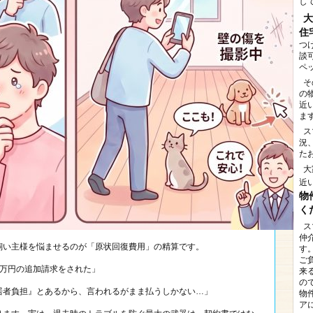
し
大
住
つ
談
ペ
そ
の
近
ま
ス
況
た
大
近
物
く
ス
仲
飼い主様を悩ませるのが「原状回復費用」の精算です。
す
ご
十万円の追加請求をされた」
来
の
居者負担』とあるから、言われるがまま払うしかない…」
物
ア