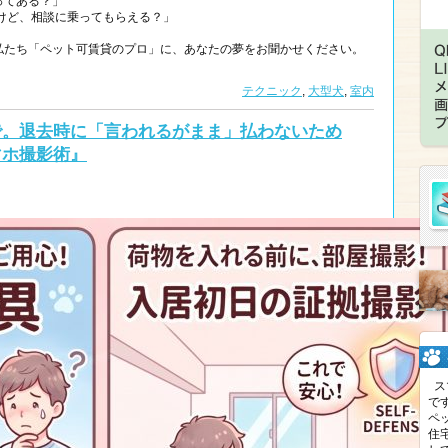
ってある？」
だけど、相談に乗ってもらえる？」
私たち「ペット可賃貸のプロ」に、あなたの夢をお聞かせください。
テクニック
,
大型犬
,
室内
で。退去時に「言われるがまま」払わないため
マホ撮影術』
ス
で
ペ
住