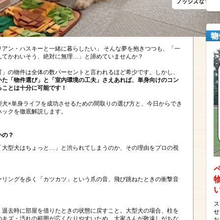
リアン・ハスキーと一緒に暮らしたい」 そんな夢を抱きつつも、「一
んてかわいそう、絶対に無理…」と諦めていませんか？
可」の物件は全体の数パーセントと言われるほど希少です。しかし、
いた「物件選び」と「室内環境の工夫」さえあれば、単身向けのコン
ることは十分に可能です！
型犬×単身ライフを成功させるための間取りの選び方と、今日からでき
ハックを徹底解説します。
いの？
「大型犬はちょっと…」と渋られてしまうのか、その理由をプロの視
ーリングを歩く「カツカツ」という爪の音、飛び跳ねたときの衝撃音
ス
、退去時に部屋を借りたときの状態に戻すこと。大型犬の場合、柱を
せ
のキズ・汚れの範囲が広くなりやすいため、大家さんが敬遠しがちな
お