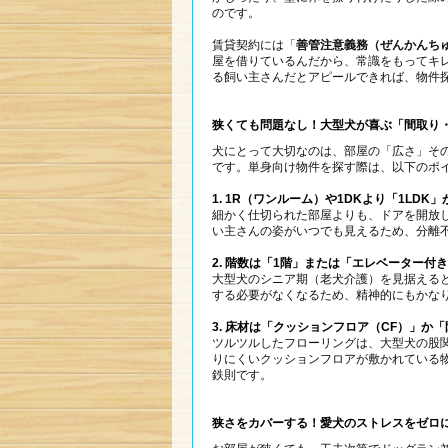
のです。
賃貸契約には「
善管注意義務（ぜんかんち
屋を借りているんだから、常識をもってキ
る飼い主さんだとアピールできれば、物件
狭くても問題なし！大型犬が喜ぶ「間取り
犬にとって大切なのは、部屋の「広さ」そ
です。単身向け物件を探す際は、以下のポ
1. 1R（ワンルーム）や1DKより「1LDK
細かく仕切られた部屋よりも、ドアを開放
い主さんの姿がいつでも見えるため、分離
2. 階数は「1階」または「エレベーター付
大型犬のシニア期（老犬介護）を見据える
する必要がなくなるため、精神的にもかな
3. 床材は「クッションフロア（CF）」か
ツルツルしたフローリングは、大型犬の股
りにくいクッションフロアが敷かれている
鉄則です。
狭さをカバーする！愛犬のストレスをゼロ