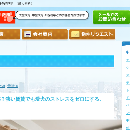
介手数料割引（最大無料）
キ
エ
シ
ス
テ
へ»
最後 »
ト
ド
謀？狭い賃貸でも愛犬のストレスをゼロにする、
ペ
マ
中
仲