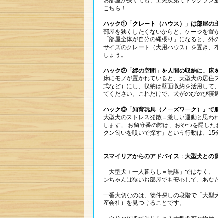
お部屋が狭くても、工夫次第でドッグラン
こちら！
ハック①「クレート（ハウス）」は部屋の
部屋を狭くしたくないからと、ケージを置
「部屋全体が自分の縄張り」になると、外
サイズのクレート（犬用ハウス）を置き、
しょう。
ハック②「縦の空間」を人間の収納に。床
床にモノが置かれていると、大型犬の居住
式など）にし、収納は壁面収納を活用して
てください。これだけで、犬がのびのび寝
ハック③「知育玩具（ノーズワーク）」で
大型犬のストレス発散＝激しい運動と思わ
します。 お留守番の際は、おやつを隠し
クン匂いを嗅いで探す」という行動は、15
スマイリアからのアドバイス：大型犬との
「大型犬＋一人暮らし＝無謀」ではなく、
ンちゃんは狭いお部屋でも安心して、あな
一番大切なのは、物件探しの段階で「大型
産会社）を見つけることです。