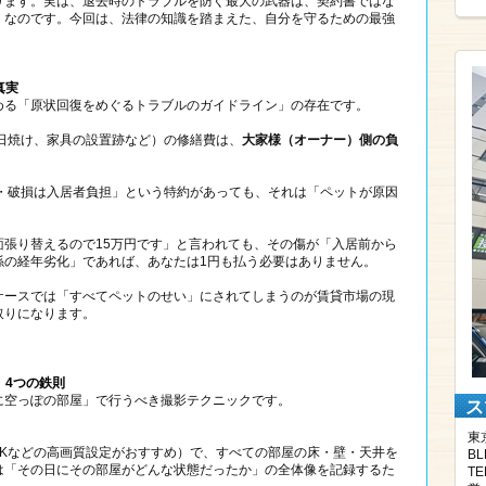
ります。実は、退去時のトラブルを防ぐ最大の武器は、契約書ではな
」なのです。今回は、法律の知識を踏まえた、自分を守るための最強
真実
める「原状回復をめぐるトラブルのガイドライン」の存在です。
日焼け、家具の設置跡など）の修繕費は、
大家様（オーナー）側の負
・破損は入居者負担」という特約があっても、それは「ペットが原因
面張り替えるので15万円です」と言われても、その傷が「入居前から
係の経年劣化」であれば、あなたは1円も払う必要はありません。
ケースでは「すべてペットのせい」にされてしまうのが賃貸市場の現
取りになります。
』4つの鉄則
に空っぽの部屋」で行うべき撮影テクニックです。
ス
東
4Kなどの高画質設定がおすすめ）で、すべての部屋の床・壁・天井を
BL
は「その日にその部屋がどんな状態だったか」の全体像を記録するた
TE