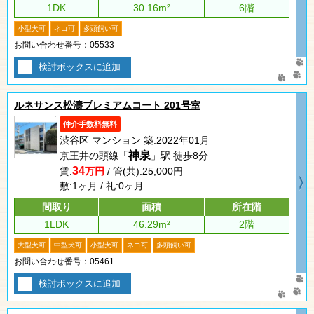
1DK
30.16m²
6階
小型犬可
ネコ可
多頭飼い可
お問い合わせ番号：05533
検討ボックスに追加
ルネサンス松濤プレミアムコート 201号室
仲介手数料無料
渋谷区 マンション 築:2022年01月
神泉
京王井の頭線「
」駅 徒歩8分
34
賃:
万円
/ 管(共):25,000円
敷:1ヶ月 / 礼:0ヶ月
間取り
面積
所在階
1LDK
46.29m²
2階
大型犬可
中型犬可
小型犬可
ネコ可
多頭飼い可
お問い合わせ番号：05461
検討ボックスに追加