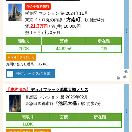
仲介手数料無料
杉並区 マンション 築:2024年11月
方南町
東京メトロ丸の内線「
」駅 徒歩4分
21.3
賃:
万円
/ 管(共):10,000円
敷:1ヶ月 / 礼:0ヶ月
間取り
面積
所在階
2LDK
44.62m²
2階
ネコ可
多頭飼い可
お問い合わせ番号：05341
検討ボックスに追加
【成約済み】
デュオフラッツ池尻大橋ノリス
目黒区 マンション 築:2026年02月
池尻大橋
東急田園都市線「
」駅 徒歩7分
間取り
面積
所在階
1LDK