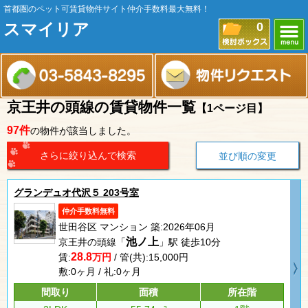
首都圏のペット可賃貸物件サイト仲介手数料最大無料！
スマイリア
0
京王井の頭線の賃貸物件一覧
【1ページ目】
97件
の物件が該当しました。
さらに絞り込んで検索
並び順の変更
グランデュオ代沢５ 203号室
仲介手数料無料
世田谷区 マンション 築:2026年06月
池ノ上
京王井の頭線「
」駅 徒歩10分
28.8
賃:
万円
/ 管(共):15,000円
敷:0ヶ月 / 礼:0ヶ月
間取り
面積
所在階