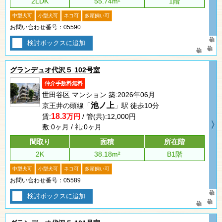
2LDK
55.74m²
1階
中型犬可
小型犬可
ネコ可
多頭飼い可
お問い合わせ番号：05590
検討ボックスに追加
グランデュオ代沢５ 102号室
仲介手数料無料
世田谷区 マンション 築:2026年06月
池ノ上
京王井の頭線「
」駅 徒歩10分
18.3
賃:
万円
/ 管(共):12,000円
敷:0ヶ月 / 礼:0ヶ月
間取り
面積
所在階
2K
38.18m²
B1階
中型犬可
小型犬可
ネコ可
多頭飼い可
お問い合わせ番号：05589
検討ボックスに追加