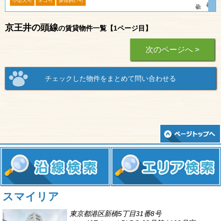
小型犬可
ネコ可
多頭飼い可
京王井の頭線
の賃貸物件一覧【1ページ目】
次のページへ >
スマイリア
東京都港区新橋5丁目31番8号