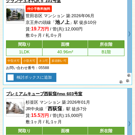
グランデュオ代沢５ 101号室
仲介手数料無料
世田谷区 マンション 築:2026年06月
池ノ上
京王井の頭線「
」駅 徒歩10分
19.7
賃:
万円
/ 管(共):12,000円
敷:0ヶ月 / 礼:0ヶ月
間取り
面積
所在階
1LDK
40.96m²
B1階
中型犬可
小型犬可
ネコ可
多頭飼い可
お問い合わせ番号：05588
検討ボックスに追加
プレミアムキューブ西荻窪#mo 603号室
杉並区 マンション 築:2026年01月
西荻窪
JR中央線「
」駅 徒歩7分
15.5
賃:
万円
/ 管(共):15,000円
敷:1ヶ月 / 礼:1ヶ月
間取り
面積
所在階