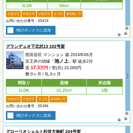
3LDK
66m²
-
大型犬可
中型犬可
小型犬可
ネコ可
多頭飼い可
お問い合わせ番号：05419
検討ボックスに追加
グランデュオ下北沢13 102号室
世田谷区 マンション 築:2024年06月
池ノ上
京王井の頭線「
」駅 徒歩2分
17.3
賃:
万円
/ 管(共):15,000円
敷:0ヶ月 / 礼:0ヶ月
間取り
面積
所在階
1LDK
31.25m²
1階
中型犬可
小型犬可
ネコ可
多頭飼い可
お問い合わせ番号：05396
検討ボックスに追加
グローリオシェルト杉並方南町 204号室