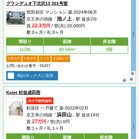
グランデュオ下北沢13 301号室
世田谷区 マンション 築:2024年06月
池ノ上
京王井の頭線「
」駅 徒歩2分
22.3
賃:
万円
/ 管(共):20,000円
敷:0ヶ月 / 礼:0ヶ月
間取り
面積
所在階
1LDK
40.58m²
3階
中型犬可
小型犬可
ネコ可
多頭飼い可
お問い合わせ番号：05457
検討ボックスに追加
Kolet 杉並成田西
仲介手数料無料
杉並区 一戸建て 築:2022年02月
浜田山
京王井の頭線「
」駅 徒歩14分
27
賃:
万円
/ 管(共):0円
敷:1ヶ月 / 礼:1ヶ月
間取り
面積
所在階