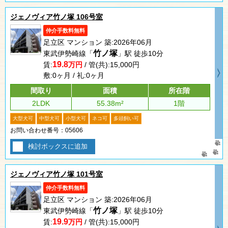
ジェノヴィア竹ノ塚 106号室
仲介手数料無料
足立区 マンション 築:2026年06月
竹ノ塚
東武伊勢崎線「
」駅 徒歩10分
19.8
賃:
万円
/ 管(共):15,000円
敷:0ヶ月 / 礼:0ヶ月
間取り
面積
所在階
2LDK
55.38m²
1階
大型犬可
中型犬可
小型犬可
ネコ可
多頭飼い可
お問い合わせ番号：05606
検討ボックスに追加
ジェノヴィア竹ノ塚 101号室
仲介手数料無料
足立区 マンション 築:2026年06月
竹ノ塚
東武伊勢崎線「
」駅 徒歩10分
19.9
賃:
万円
/ 管(共):15,000円