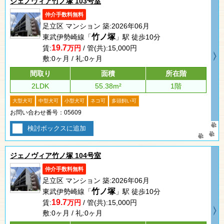
ジェノヴィア竹ノ塚 103号室
仲介手数料無料
足立区 マンション 築:2026年06月
竹ノ塚
東武伊勢崎線「
」駅 徒歩10分
19.7
賃:
万円
/ 管(共):15,000円
敷:0ヶ月 / 礼:0ヶ月
間取り
面積
所在階
2LDK
55.38m²
1階
大型犬可
中型犬可
小型犬可
ネコ可
多頭飼い可
お問い合わせ番号：05609
検討ボックスに追加
ジェノヴィア竹ノ塚 104号室
仲介手数料無料
足立区 マンション 築:2026年06月
竹ノ塚
東武伊勢崎線「
」駅 徒歩10分
19.7
賃:
万円
/ 管(共):15,000円
敷:0ヶ月 / 礼:0ヶ月