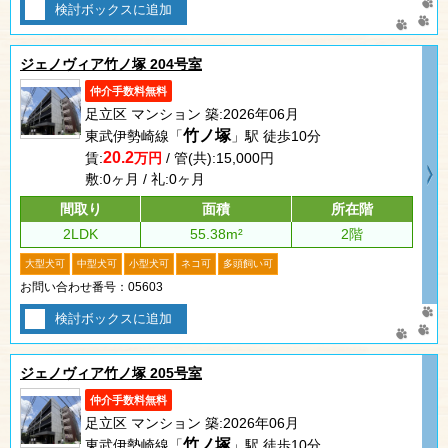
検討ボックスに追加
ジェノヴィア竹ノ塚 204号室
仲介手数料無料
足立区 マンション 築:2026年06月
竹ノ塚
東武伊勢崎線「
」駅 徒歩10分
20.2
賃:
万円
/ 管(共):15,000円
敷:0ヶ月 / 礼:0ヶ月
間取り
面積
所在階
2LDK
55.38m²
2階
大型犬可
中型犬可
小型犬可
ネコ可
多頭飼い可
お問い合わせ番号：05603
検討ボックスに追加
ジェノヴィア竹ノ塚 205号室
仲介手数料無料
足立区 マンション 築:2026年06月
竹ノ塚
東武伊勢崎線「
」駅 徒歩10分