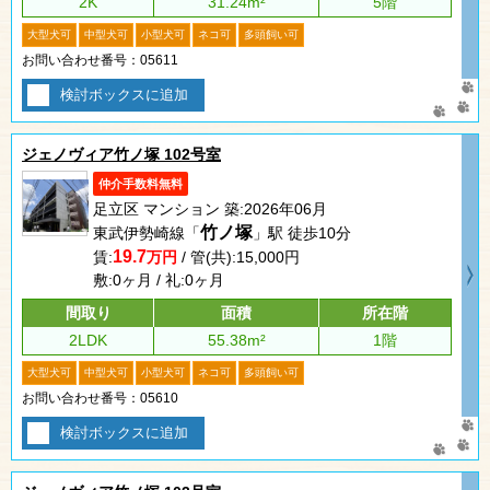
2K
31.24m²
5階
大型犬可
中型犬可
小型犬可
ネコ可
多頭飼い可
お問い合わせ番号：05611
検討ボックスに追加
ジェノヴィア竹ノ塚 102号室
仲介手数料無料
足立区 マンション 築:2026年06月
竹ノ塚
東武伊勢崎線「
」駅 徒歩10分
19.7
賃:
万円
/ 管(共):15,000円
敷:0ヶ月 / 礼:0ヶ月
間取り
面積
所在階
2LDK
55.38m²
1階
大型犬可
中型犬可
小型犬可
ネコ可
多頭飼い可
お問い合わせ番号：05610
検討ボックスに追加