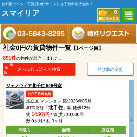
首都圏のペット可賃貸物件サイト仲介手数料最大無料！
スマイリア
0
礼金0円の賃貸物件一覧
【1ページ目】
891件
の物件が該当しました。
さらに絞り込んで検索
並び順の変更
ジェノヴィア北千住 505号室
仲介手数料無料
足立区 マンション 築:2026年05月
北千住
JR常磐線「
」駅 徒歩12分
14.9
賃:
万円
/ 管(共):10,000円
敷:0ヶ月 / 礼:0ヶ月
間取り
面積
所在階