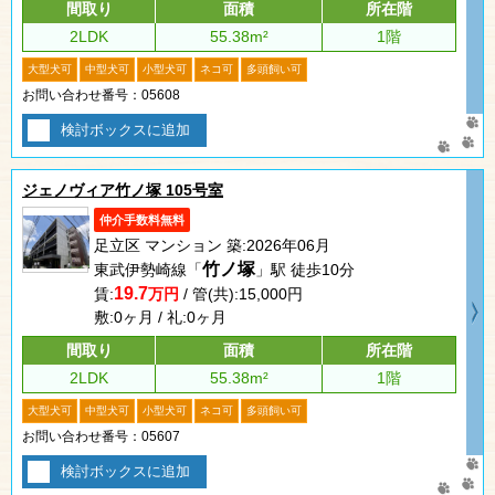
間取り
面積
所在階
2LDK
55.38m²
1階
大型犬可
中型犬可
小型犬可
ネコ可
多頭飼い可
お問い合わせ番号：05608
検討ボックスに追加
ジェノヴィア竹ノ塚 105号室
仲介手数料無料
足立区 マンション 築:2026年06月
竹ノ塚
東武伊勢崎線「
」駅 徒歩10分
19.7
賃:
万円
/ 管(共):15,000円
敷:0ヶ月 / 礼:0ヶ月
間取り
面積
所在階
2LDK
55.38m²
1階
大型犬可
中型犬可
小型犬可
ネコ可
多頭飼い可
お問い合わせ番号：05607
検討ボックスに追加