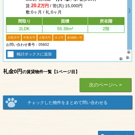
20.2
賃:
万円
/ 管(共):15,000円
敷:0ヶ月 / 礼:0ヶ月
間取り
面積
所在階
2LDK
55.38m²
2階
大型犬可
中型犬可
小型犬可
ネコ可
多頭飼い可
お問い合わせ番号：05602
検討ボックスに追加
礼金0円
の賃貸物件一覧【1ページ目】
次のページへ >