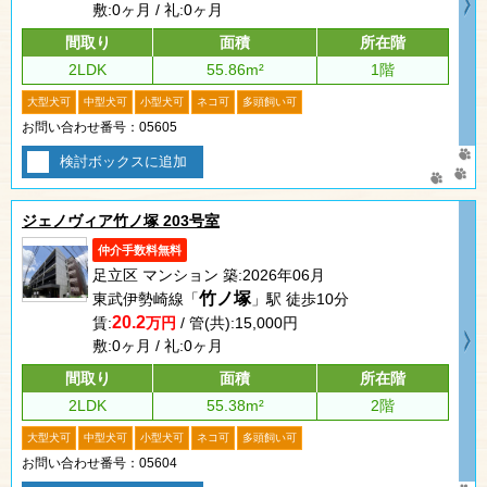
敷:0ヶ月 / 礼:0ヶ月
間取り
面積
所在階
2LDK
55.86m²
1階
大型犬可
中型犬可
小型犬可
ネコ可
多頭飼い可
お問い合わせ番号：05605
検討ボックスに追加
ジェノヴィア竹ノ塚 203号室
仲介手数料無料
足立区 マンション 築:2026年06月
竹ノ塚
東武伊勢崎線「
」駅 徒歩10分
20.2
賃:
万円
/ 管(共):15,000円
敷:0ヶ月 / 礼:0ヶ月
間取り
面積
所在階
2LDK
55.38m²
2階
大型犬可
中型犬可
小型犬可
ネコ可
多頭飼い可
お問い合わせ番号：05604