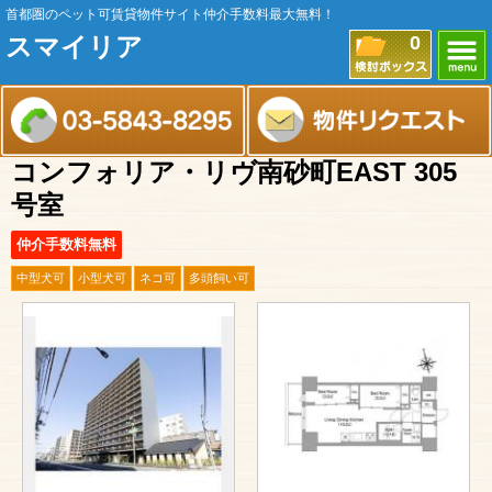
首都圏のペット可賃貸物件サイト仲介手数料最大無料！
スマイリア
0
コンフォリア・リヴ南砂町EAST 305
号室
仲介手数料無料
中型犬可
小型犬可
ネコ可
多頭飼い可