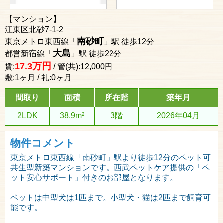
【マンション】
江東区北砂7-1-2
南砂町
東京メトロ東西線「
」駅 徒歩12分
大島
都営新宿線「
」駅 徒歩22分
万円
17.3
賃:
/ 管(共):12,000円
敷:1ヶ月 / 礼:0ヶ月
間取り
面積
所在階
築年月
2LDK
38.9m²
3階
2026年04月
物件コメント
東京メトロ東西線「南砂町」駅より徒歩12分のペット可
共生型新築マンションです。西武ペットケア提供の「ペ
ット安心サポート」付きのお部屋となります。
ペットは中型犬は1匹まで。小型犬・猫は2匹まで飼育可
能です。