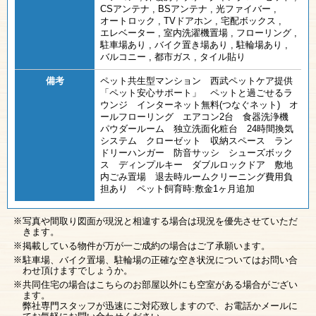
CSアンテナ
,
BSアンテナ
,
光ファイバー
,
オートロック
,
TVドアホン
,
宅配ボックス
,
エレベーター
,
室内洗濯機置場
,
フローリング
,
駐車場あり
,
バイク置き場あり
,
駐輪場あり
,
バルコニー
,
都市ガス
,
タイル貼り
備考
ペット共生型マンション 西武ペットケア提供
「ペット安心サポート」 ペットと過ごせるラ
ウンジ インターネット無料(つなぐネット) オ
ールフローリング エアコン2台 食器洗浄機
パウダールーム 独立洗面化粧台 24時間換気
システム クローゼット 収納スペース ラン
ドリーハンガー 防音サッシ シューズボック
ス ディンプルキー ダブルロックドア 敷地
内ごみ置場 退去時ルームクリーニング費用負
担あり ペット飼育時:敷金1ヶ月追加
写真や間取り図面が現況と相違する場合は現況を優先させていただ
きます。
掲載している物件が万が一ご成約の場合はご了承願います。
駐車場、バイク置場、駐輪場の正確な空き状況についてはお問い合
わせ頂けますでしょうか。
共同住宅の場合はこちらのお部屋以外にも空室がある場合がござい
ます。
弊社専門スタッフが迅速にご対応致しますので、お電話かメールに