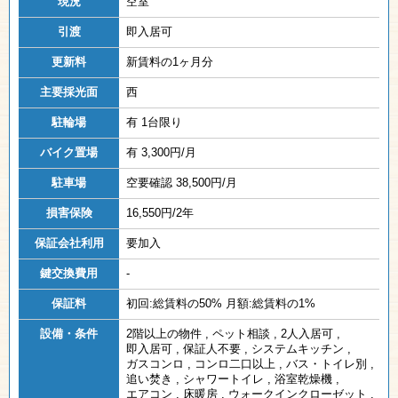
現況
空室
引渡
即入居可
更新料
新賃料の1ヶ月分
主要採光面
西
駐輪場
有 1台限り
バイク置場
有 3,300円/月
駐車場
空要確認 38,500円/月
損害保険
16,550円/2年
保証会社利用
要加入
鍵交換費用
-
保証料
初回:総賃料の50% 月額:総賃料の1%
設備・条件
2階以上の物件
,
ペット相談
,
2人入居可
,
即入居可
,
保証人不要
,
システムキッチン
,
ガスコンロ
,
コンロ二口以上
,
バス・トイレ別
,
追い焚き
,
シャワートイレ
,
浴室乾燥機
,
エアコン
,
床暖房
,
ウォークインクローゼット
,