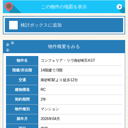
この物件の地図を表示
検討ボックスに追加
物件概要をみる
物件名
コンフォリア・リヴ南砂町EAST
階建/所在階
14階建て/3階
交通
南砂町駅より徒歩12分
建物構造
RC
契約期間
2年
物件種別
マンション
築年月
2026年04月