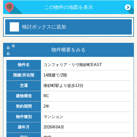
この物件の地図を表示
検討ボックスに追加
物件概要をみる
物件名
コンフォリア・リヴ南砂町EAST
階建/所在階
14階建て/2階
交通
南砂町駅より徒歩12分
建物構造
RC
契約期間
2年
物件種別
マンション
築年月
2026年04月