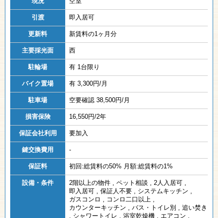
現況
空室
引渡
即入居可
更新料
新賃料の1ヶ月分
主要採光面
西
駐輪場
有 1台限り
バイク置場
有 3,300円/月
駐車場
空要確認 38,500円/月
損害保険
16,550円/2年
保証会社利用
要加入
鍵交換費用
-
保証料
初回:総賃料の50% 月額:総賃料の1%
設備・条件
2階以上の物件
,
ペット相談
,
2人入居可
,
即入居可
,
保証人不要
,
システムキッチン
,
ガスコンロ
,
コンロ二口以上
,
カウンターキッチン
,
バス・トイレ別
,
追い焚き
,
シャワートイレ
,
浴室乾燥機
,
エアコン
,