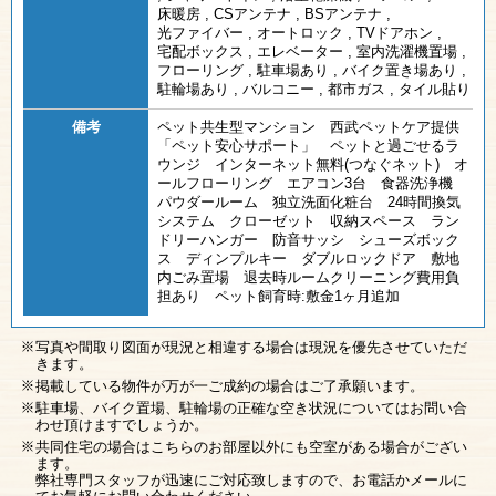
床暖房
,
CSアンテナ
,
BSアンテナ
,
光ファイバー
,
オートロック
,
TVドアホン
,
宅配ボックス
,
エレベーター
,
室内洗濯機置場
,
フローリング
,
駐車場あり
,
バイク置き場あり
,
駐輪場あり
,
バルコニー
,
都市ガス
,
タイル貼り
備考
ペット共生型マンション 西武ペットケア提供
「ペット安心サポート」 ペットと過ごせるラ
ウンジ インターネット無料(つなぐネット) オ
ールフローリング エアコン3台 食器洗浄機
パウダールーム 独立洗面化粧台 24時間換気
システム クローゼット 収納スペース ラン
ドリーハンガー 防音サッシ シューズボック
ス ディンプルキー ダブルロックドア 敷地
内ごみ置場 退去時ルームクリーニング費用負
担あり ペット飼育時:敷金1ヶ月追加
写真や間取り図面が現況と相違する場合は現況を優先させていただ
きます。
掲載している物件が万が一ご成約の場合はご了承願います。
駐車場、バイク置場、駐輪場の正確な空き状況についてはお問い合
わせ頂けますでしょうか。
共同住宅の場合はこちらのお部屋以外にも空室がある場合がござい
ます。
弊社専門スタッフが迅速にご対応致しますので、お電話かメールに