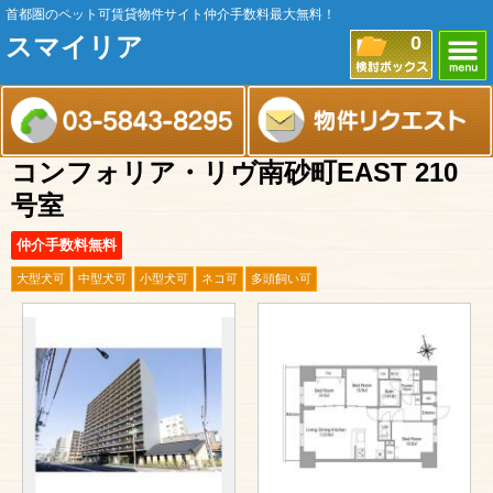
首都圏のペット可賃貸物件サイト仲介手数料最大無料！
スマイリア
0
コンフォリア・リヴ南砂町EAST 210
号室
仲介手数料無料
大型犬可
中型犬可
小型犬可
ネコ可
多頭飼い可