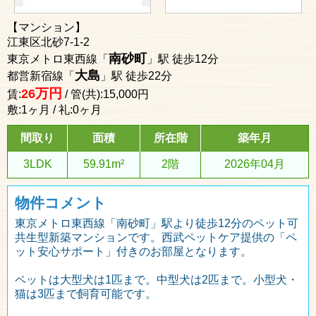
【マンション】
江東区北砂7-1-2
南砂町
東京メトロ東西線「
」駅 徒歩12分
大島
都営新宿線「
」駅 徒歩22分
万円
26
賃:
/ 管(共):15,000円
敷:1ヶ月 / 礼:0ヶ月
間取り
面積
所在階
築年月
3LDK
59.91m²
2階
2026年04月
物件コメント
東京メトロ東西線「南砂町」駅より徒歩12分のペット可
共生型新築マンションです。西武ペットケア提供の「ペ
ット安心サポート」付きのお部屋となります。
ペットは大型犬は1匹まで。中型犬は2匹まで。小型犬・
猫は3匹まで飼育可能です。