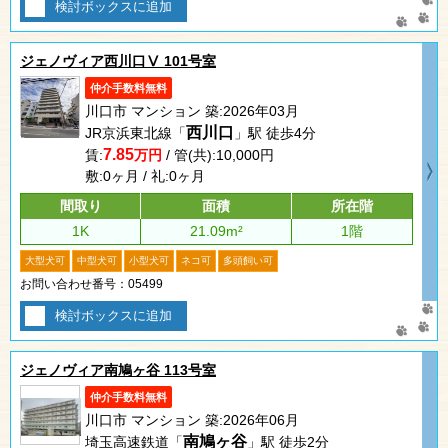
検討ボックスに追加
ジェノヴィア西川口Ⅴ 101号室
仲介手数料無料
川口市 マンション 築:2026年03月
西川口
JR京浜東北線「
」駅 徒歩4分
7.85
賃:
万円
/ 管(共):10,000円
敷:0ヶ月 / 礼:0ヶ月
間取り
面積
所在階
1K
21.09m²
1階
大型犬可
中型犬可
小型犬可
ネコ可
多頭飼い可
お問い合わせ番号：05499
検討ボックスに追加
ジェノヴィア南鳩ヶ谷 113号室
仲介手数料無料
川口市 マンション 築:2026年06月
南鳩ヶ谷
埼玉高速鉄道「
」駅 徒歩2分