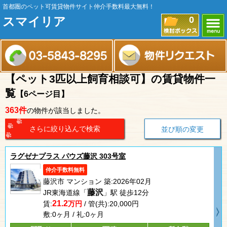
首都圏のペット可賃貸物件サイト仲介手数料最大無料！
スマイリア
0
【ペット3匹以上飼育相談可】の賃貸物件一
覧
【6ページ目】
363件
の物件が該当しました。
さらに絞り込んで検索
並び順の変更
ラグゼナプラス パウズ藤沢 303号室
仲介手数料無料
藤沢市 マンション 築:2026年02月
藤沢
JR東海道線「
」駅 徒歩12分
21.2
賃:
万円
/ 管(共):20,000円
敷:0ヶ月 / 礼:0ヶ月