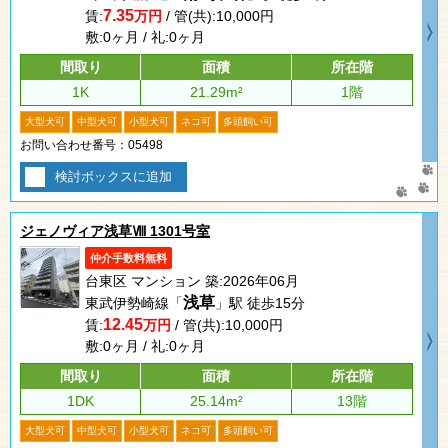
7.35
賃:
万円
/ 管(共):10,000円
敷:0ヶ月 / 礼:0ヶ月
間取り
面積
所在階
1K
21.29m²
1階
大型犬可
中型犬可
小型犬可
ネコ可
多頭飼い可
お問い合わせ番号：05498
検討ボックスに追加
ジェノヴィア浅草Ⅷ 1301号室
仲介手数料無料
台東区 マンション 築:2026年06月
浅草
東武伊勢崎線「
」駅 徒歩15分
12.45
賃:
万円
/ 管(共):10,000円
敷:0ヶ月 / 礼:0ヶ月
間取り
面積
所在階
1DK
25.14m²
13階
大型犬可
中型犬可
小型犬可
ネコ可
多頭飼い可