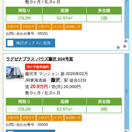
敷:0ヶ月 / 礼:0ヶ月
間取り
面積
所在階
2SLDK
62.97m²
1階
大型犬可
中型犬可
小型犬可
ネコ可
多頭飼い可
お問い合わせ番号：05501
検討ボックスに追加
ラグゼナプラス パウズ藤沢 604号室
仲介手数料無料
藤沢市 マンション 築:2026年02月
藤沢
JR東海道線「
」駅 徒歩12分
20.9
賃:
万円
/ 管(共):20,000円
敷:0ヶ月 / 礼:0ヶ月
間取り
面積
所在階
2SLDK
62.97m²
6階
大型犬可
中型犬可
小型犬可
ネコ可
多頭飼い可
お問い合わせ番号：05500