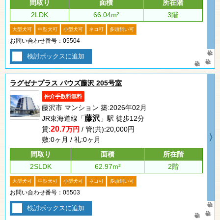
間取り
面積
所在階
2LDK
66.04m²
3階
大型犬可
中型犬可
小型犬可
ネコ可
多頭飼い可
お問い合わせ番号：05504
検討ボックスに追加
ラグゼナプラス パウズ藤沢 205号室
仲介手数料無料
藤沢市 マンション 築:2026年02月
藤沢
JR東海道線「
」駅 徒歩12分
20.7
賃:
万円
/ 管(共):20,000円
敷:0ヶ月 / 礼:0ヶ月
間取り
面積
所在階
2SLDK
62.97m²
2階
大型犬可
中型犬可
小型犬可
ネコ可
多頭飼い可
お問い合わせ番号：05503
検討ボックスに追加