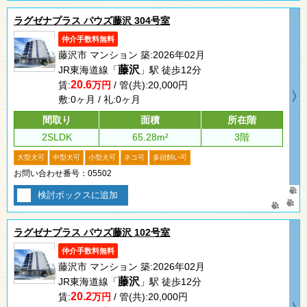
ラグゼナプラス パウズ藤沢 304号室
仲介手数料無料
藤沢市 マンション 築:2026年02月
藤沢
JR東海道線「
」駅 徒歩12分
20.6
賃:
万円
/ 管(共):20,000円
敷:0ヶ月 / 礼:0ヶ月
間取り
面積
所在階
2SLDK
65.28m²
3階
大型犬可
中型犬可
小型犬可
ネコ可
多頭飼い可
お問い合わせ番号：05502
検討ボックスに追加
ラグゼナプラス パウズ藤沢 102号室
仲介手数料無料
藤沢市 マンション 築:2026年02月
藤沢
JR東海道線「
」駅 徒歩12分
20.2
賃:
万円
/ 管(共):20,000円