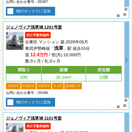
お問い合わせ番号：05497
検討ボックスに追加
ジェノヴィア浅草Ⅷ 1201号室
仲介手数料無料
台東区 マンション 築:2026年06月
浅草
東武伊勢崎線「
」駅 徒歩15分
12.4
賃:
万円
/ 管(共):10,000円
敷:0ヶ月 / 礼:0ヶ月
間取り
面積
所在階
1DK
25.14m²
12階
大型犬可
中型犬可
小型犬可
ネコ可
多頭飼い可
お問い合わせ番号：05496
検討ボックスに追加
ジェノヴィア浅草Ⅷ 1101号室
仲介手数料無料