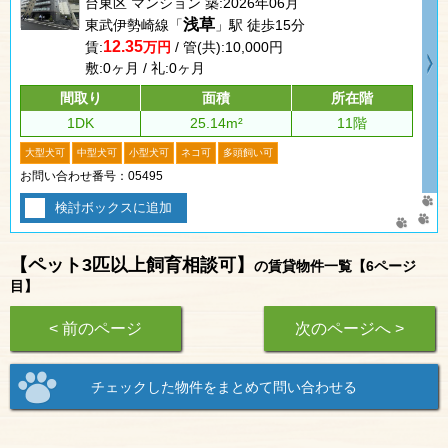
台東区 マンション 築:2026年06月
浅草
東武伊勢崎線「
」駅 徒歩15分
12.35
賃:
万円
/ 管(共):10,000円
敷:0ヶ月 / 礼:0ヶ月
間取り
面積
所在階
1DK
25.14m²
11階
大型犬可
中型犬可
小型犬可
ネコ可
多頭飼い可
お問い合わせ番号：05495
検討ボックスに追加
【ペット3匹以上飼育相談可】
の賃貸物件一覧【6ページ
目】
< 前のページ
次のページへ >