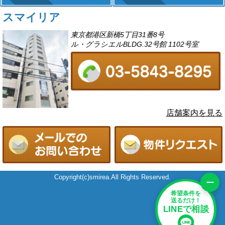
スマイリア
東京都港区新橋5丁目31番8号
ル・グラシエルBLDG.32号館 1102号室
店舗案内を見る
Copyright(c)smirea.All Rights Reserved.
−
希望条件を
送るだけ！
LINEで相談