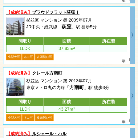
【成約済み】
プラウドフラット荻窪Ⅰ
杉並区 マンション 築:2009年07月
荻窪
JR中央・総武線「
」駅 徒歩5分
間取り
面積
所在階
1LDK
37.83m²
小型犬可
ネコ可
多頭飼い可
【成約済み】
クレール方南町
杉並区 マンション 築:2013年07月
方南町
東京メトロ丸の内線「
」駅 徒歩3分
間取り
面積
所在階
1LDK
43.27m²
小型犬可
ネコ可
多頭飼い可
【成約済み】
ルシェール・ハル