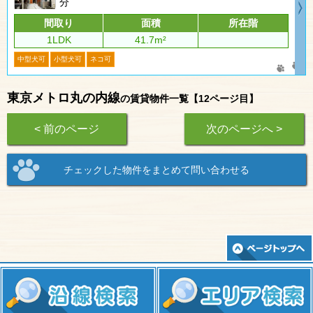
分
間取り
面積
所在階
1LDK
41.7m²
中型犬可
小型犬可
ネコ可
東京メトロ丸の内線
の賃貸物件一覧【12ページ目】
< 前のページ
次のページへ >