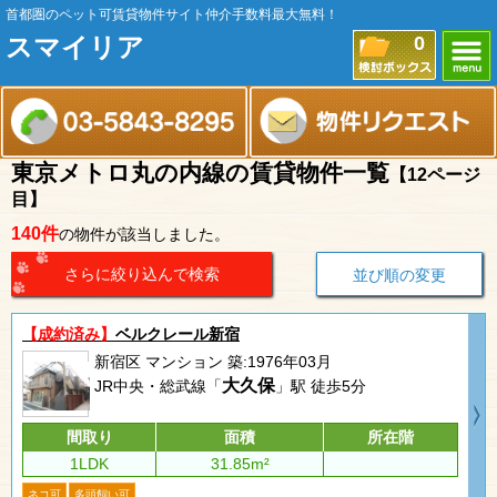
首都圏のペット可賃貸物件サイト仲介手数料最大無料！
スマイリア
0
東京メトロ丸の内線の賃貸物件一覧
【12ページ
目】
140件
の物件が該当しました。
さらに絞り込んで検索
並び順の変更
【成約済み】
ベルクレール新宿
新宿区 マンション 築:1976年03月
大久保
JR中央・総武線「
」駅 徒歩5分
間取り
面積
所在階
1LDK
31.85m²
ネコ可
多頭飼い可