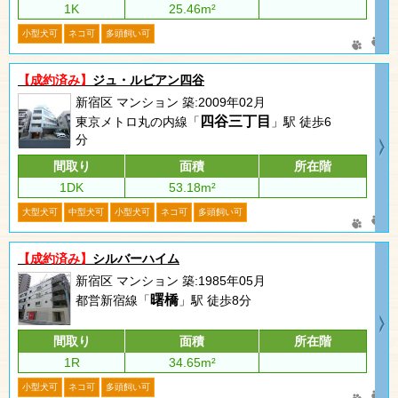
1K
25.46m²
小型犬可
ネコ可
多頭飼い可
【成約済み】
ジュ・ルビアン四谷
新宿区 マンション 築:2009年02月
四谷三丁目
東京メトロ丸の内線「
」駅 徒歩6
分
間取り
面積
所在階
1DK
53.18m²
大型犬可
中型犬可
小型犬可
ネコ可
多頭飼い可
【成約済み】
シルバーハイム
新宿区 マンション 築:1985年05月
曙橋
都営新宿線「
」駅 徒歩8分
間取り
面積
所在階
1R
34.65m²
小型犬可
ネコ可
多頭飼い可