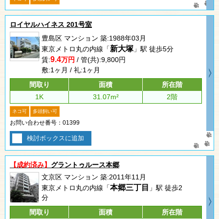
ロイヤルハイネス 201号室
豊島区 マンション 築:1988年03月
新大塚
東京メトロ丸の内線「
」駅 徒歩5分
9.4
賃:
万円
/ 管(共):9,800円
敷:1ヶ月 / 礼:1ヶ月
間取り
面積
所在階
1K
31.07m²
2階
ネコ可
多頭飼い可
お問い合わせ番号：01399
検討ボックスに追加
【成約済み】
グラントゥルース本郷
文京区 マンション 築:2011年11月
本郷三丁目
東京メトロ丸の内線「
」駅 徒歩2
分
間取り
面積
所在階