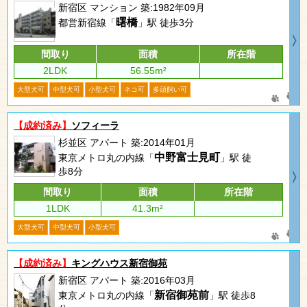
新宿区 マンション 築:1982年09月
曙橋
都営新宿線「
」駅 徒歩3分
間取り
面積
所在階
2LDK
56.55m²
大型犬可
中型犬可
小型犬可
ネコ可
多頭飼い可
【成約済み】
ソフィーラ
杉並区 アパート 築:2014年01月
中野富士見町
東京メトロ丸の内線「
」駅 徒
歩8分
間取り
面積
所在階
1LDK
41.3m²
大型犬可
中型犬可
小型犬可
【成約済み】
キングハウス新宿御苑
新宿区 アパート 築:2016年03月
新宿御苑前
東京メトロ丸の内線「
」駅 徒歩8