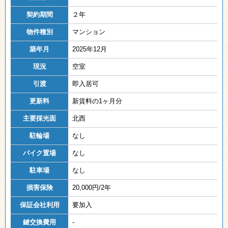
契約期間
２年
物件種別
マンション
築年月
2025年12月
現況
空室
引渡
即入居可
更新料
新賃料の1ヶ月分
主要採光面
北西
駐輪場
なし
バイク置場
なし
駐車場
なし
損害保険
20,000円/2年
保証会社利用
要加入
鍵交換費用
-