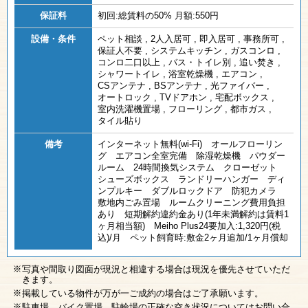
保証料
初回:総賃料の50% 月額:550円
設備・条件
ペット相談
,
2人入居可
,
即入居可
,
事務所可
,
保証人不要
,
システムキッチン
,
ガスコンロ
,
コンロ二口以上
,
バス・トイレ別
,
追い焚き
,
シャワートイレ
,
浴室乾燥機
,
エアコン
,
CSアンテナ
,
BSアンテナ
,
光ファイバー
,
オートロック
,
TVドアホン
,
宅配ボックス
,
室内洗濯機置場
,
フローリング
,
都市ガス
,
タイル貼り
備考
インターネット無料(wi-Fi) オールフローリン
グ エアコン全室完備 除湿乾燥機 パウダー
ルーム 24時間換気システム クローゼット
シューズボックス ランドリーハンガー ディ
ンプルキー ダブルロックドア 防犯カメラ
敷地内ごみ置場 ルームクリーニング費用負担
あり 短期解約違約金あり(1年未満解約は賃料1
ヶ月相当額) Meiho Plus24要加入:1,320円(税
込)/月 ペット飼育時:敷金2ヶ月追加/1ヶ月償却
写真や間取り図面が現況と相違する場合は現況を優先させていただ
きます。
掲載している物件が万が一ご成約の場合はご了承願います。
駐車場、バイク置場、駐輪場の正確な空き状況についてはお問い合