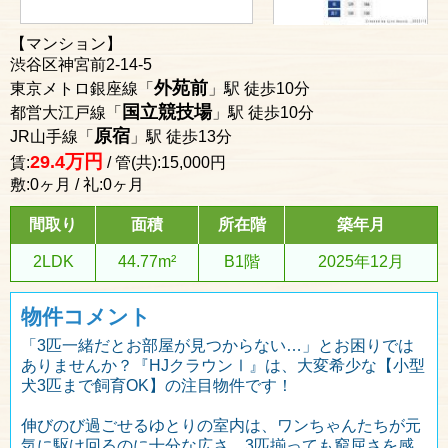
【マンション】
渋谷区神宮前2-14-5
外苑前
東京メトロ銀座線「
」駅 徒歩10分
国立競技場
都営大江戸線「
」駅 徒歩10分
原宿
JR山手線「
」駅 徒歩13分
万円
29.4
賃:
/ 管(共):15,000円
敷:0ヶ月 / 礼:0ヶ月
間取り
面積
所在階
築年月
2LDK
44.77m²
B1階
2025年12月
物件コメント
「3匹一緒だとお部屋が見つからない…」とお困りでは
ありませんか？『HJクラウンⅠ』は、大変希少な【小型
犬3匹まで飼育OK】の注目物件です！
伸びのび過ごせるゆとりの室内は、ワンちゃんたちが元
気に駆け回るのに十分な広さ。3匹揃っても窮屈さを感