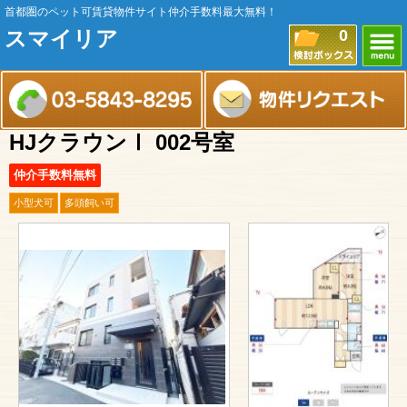
首都圏のペット可賃貸物件サイト仲介手数料最大無料！
スマイリア
0
HJクラウンⅠ 002号室
仲介手数料無料
小型犬可
多頭飼い可