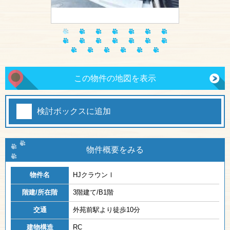
この物件の地図を表示
検討ボックスに追加
物件概要をみる
物件名
HJクラウンⅠ
階建/所在階
3階建て/B1階
交通
外苑前駅より徒歩10分
建物構造
RC