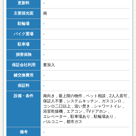
更新料
-
主要採光面
南
駐輪場
-
バイク置場
-
駐車場
-
損害保険
-
保証会社利用
要加入
鍵交換費用
-
保証料
-
設備・条件
南向き
,
最上階の物件
,
ペット相談
,
2人入居可
,
保証人不要
,
システムキッチン
,
ガスコンロ
,
コンロ二口以上
,
追い焚き
,
シャワートイレ
,
浴室乾燥機
,
エアコン
,
TVドアホン
,
エレベーター
,
駐車場あり
,
駐輪場あり
,
バルコニー
,
都市ガス
備考
-