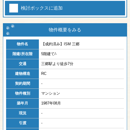
検討ボックスに追加
物件概要をみる
物件名
【成約済み】
ISM 三郷
階建/所在階
5階建て/-
交通
三郷駅より徒歩7分
建物構造
RC
契約期間
-
物件種別
マンション
築年月
1987年08月
現況
-
引渡
-