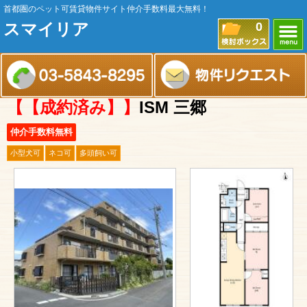
首都圏のペット可賃貸物件サイト仲介手数料最大無料！
スマイリア
0
【【成約済み】】
ISM 三郷
仲介手数料無料
小型犬可
ネコ可
多頭飼い可