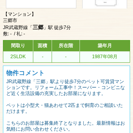
【マンション】
三郷市
三郷
JR武蔵野線「
」駅 徒歩7分
敷: - / 礼: -
間取り
面積
所在階
築年月
2SLDK
-
-
1987年08月
物件コメント
JR武蔵野線「三郷」駅より徒歩7分のペット可賃貸マン
ションです。リフォーム工事中！スーパー・コンビニな
ど近く生活設備の充実したお部屋になります。
ペットは小型犬・猫あわせて2匹まで飼育のご相談いた
だけます。
こちらのお部屋は募集終了となりました。最新情報はお
気軽にお問い合わせください。