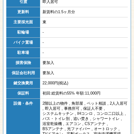
引渡
即入居可
更新料
新賃料の1.5ヶ月分
主要採光面
東
駐輪場
-
バイク置場
-
駐車場
-
損害保険
要加入
保証会社利用
要加入
鍵交換費用
22,000円(税込)
保証料
初回:総賃料の55% 年額:11,000円
設備・条件
2階以上の物件
,
角部屋
,
ペット相談
,
2人入居可
,
即入居可
,
事務所可
,
保証人不要
,
システムキッチン
,
IHコンロ
,
コンロ二口以上
,
バス・トイレ別
,
追い焚き
,
シャワートイレ
,
浴室乾燥機
,
エアコン
,
CSアンテナ
,
BSアンテナ
,
光ファイバー
,
オートロック
,
TVドアホン
,
宅配ボックス
,
室内洗濯機置場
,