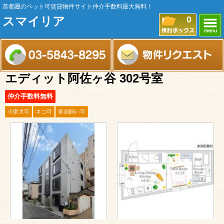
首都圏のペット可賃貸物件サイト仲介手数料最大無料！
スマイリア
0
エディット阿佐ヶ谷 302号室
仲介手数料無料
小型犬可
ネコ可
多頭飼い可