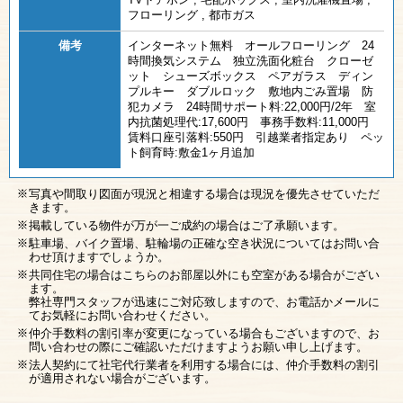
フローリング
,
都市ガス
備考
インターネット無料 オールフローリング 24
時間換気システム 独立洗面化粧台 クローゼ
ット シューズボックス ペアガラス ディン
プルキー ダブルロック 敷地内ごみ置場 防
犯カメラ 24時間サポート料:22,000円/2年 室
内抗菌処理代:17,600円 事務手数料:11,000円
賃料口座引落料:550円 引越業者指定あり ペッ
ト飼育時:敷金1ヶ月追加
写真や間取り図面が現況と相違する場合は現況を優先させていただ
きます。
掲載している物件が万が一ご成約の場合はご了承願います。
駐車場、バイク置場、駐輪場の正確な空き状況についてはお問い合
わせ頂けますでしょうか。
共同住宅の場合はこちらのお部屋以外にも空室がある場合がござい
ます。
弊社専門スタッフが迅速にご対応致しますので、お電話かメールに
てお気軽にお問い合わせください。
仲介手数料の割引率が変更になっている場合もございますので、お
問い合わせの際にご確認いただけますようお願い申し上げます。
法人契約にて社宅代行業者を利用する場合には、仲介手数料の割引
が適用されない場合がございます。