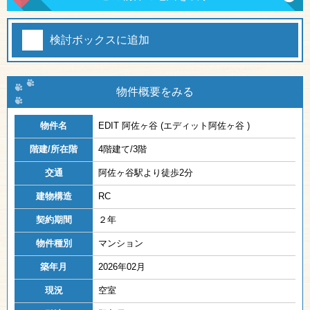
検討ボックスに追加
物件概要をみる
物件名
EDIT 阿佐ヶ谷 (エディット阿佐ヶ谷 )
階建/所在階
4階建て/3階
交通
阿佐ヶ谷駅より徒歩2分
建物構造
RC
契約期間
２年
物件種別
マンション
築年月
2026年02月
現況
空室