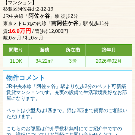
【マンション】
杉並区阿佐谷北2-12-19
阿佐ヶ谷
JR中央線「
」駅 徒歩2分
南阿佐ケ谷
東京メトロ丸の内線「
」駅 徒歩11分
万円
16.9
賃:
/ 管(共):12,000円
敷:0ヶ月 / 礼:0ヶ月
間取り
面積
所在階
築年月
1LDK
34.22m²
3階
2026年02月
物件コメント
JR中央本線「阿佐ヶ谷」駅より徒歩2分のペット可新築
賃貸マンションです。充実の設備で生活環境良好なお部
屋になります。
ペットは小型犬は1匹まで。猫は2匹まで飼育のご相談い
ただけます。
こちらのお部屋は仲介手数料無料にてご紹介中ですの
で、詳細についてはお気軽にお問い合わせください。