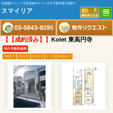
首都圏のペット可賃貸物件サイト仲介手数料最大無料！
スマイリア
0
【【成約済み】】
Kolet 東高円寺
仲介手数料無料
大型犬可
中型犬可
小型犬可
ネコ可
多頭飼い可