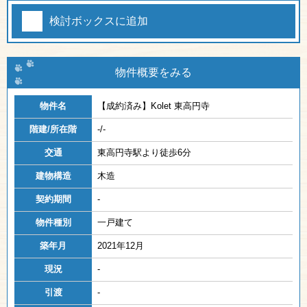
検討ボックスに追加
物件概要をみる
物件名
【成約済み】
Kolet 東高円寺
階建/所在階
-/-
交通
東高円寺駅より徒歩6分
建物構造
木造
契約期間
-
物件種別
一戸建て
築年月
2021年12月
現況
-
引渡
-