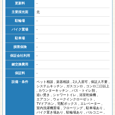
更新料
-
主要採光面
北
駐輪場
-
バイク置場
-
駐車場
-
損害保険
-
保証会社利用
-
鍵交換費用
-
保証料
-
設備・条件
ペット相談
,
楽器相談
,
2人入居可
,
保証人不要
,
システムキッチン
,
ガスコンロ
,
コンロ二口以上
,
カウンターキッチン
,
バス・トイレ別
,
追い焚き
,
シャワートイレ
,
浴室乾燥機
,
エアコン
,
ウォークインクローゼット
,
TVドアホン
,
宅配ボックス
,
エレベーター
,
室内洗濯機置場
,
フローリング
,
駐車場あり
,
バイク置き場あり
,
駐輪場あり
,
バルコニー
,