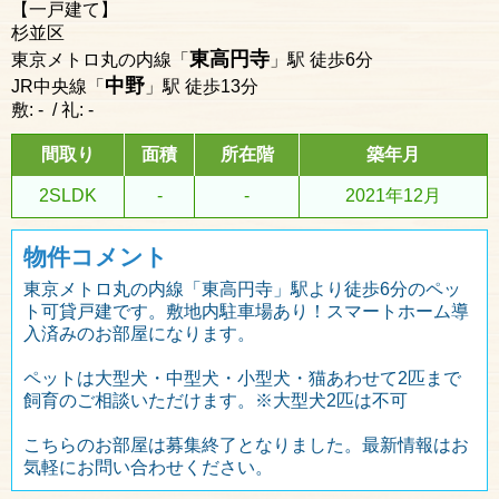
【一戸建て】
杉並区
東高円寺
東京メトロ丸の内線「
」駅 徒歩6分
中野
JR中央線「
」駅 徒歩13分
敷: - / 礼: -
間取り
面積
所在階
築年月
2SLDK
-
-
2021年12月
物件コメント
東京メトロ丸の内線「東高円寺」駅より徒歩6分のペッ
ト可貸戸建です。敷地内駐車場あり！スマートホーム導
入済みのお部屋になります。
ペットは大型犬・中型犬・小型犬・猫あわせて2匹まで
飼育のご相談いただけます。※大型犬2匹は不可
こちらのお部屋は募集終了となりました。最新情報はお
気軽にお問い合わせください。