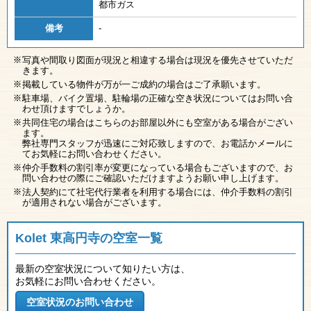
都市ガス
備考
-
写真や間取り図面が現況と相違する場合は現況を優先させていただ
きます。
掲載している物件が万が一ご成約の場合はご了承願います。
駐車場、バイク置場、駐輪場の正確な空き状況についてはお問い合
わせ頂けますでしょうか。
共同住宅の場合はこちらのお部屋以外にも空室がある場合がござい
ます。
弊社専門スタッフが迅速にご対応致しますので、お電話かメールに
てお気軽にお問い合わせください。
仲介手数料の割引率が変更になっている場合もございますので、お
問い合わせの際にご確認いただけますようお願い申し上げます。
法人契約にて社宅代行業者を利用する場合には、仲介手数料の割引
が適用されない場合がございます。
Kolet 東高円寺の空室一覧
最新の空室状況について知りたい方は、
お気軽にお問い合わせください。