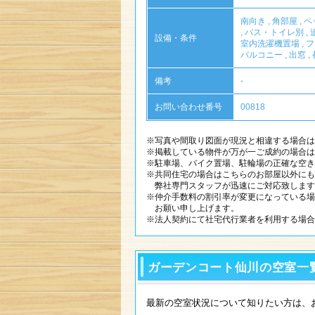
南向き
,
角部屋
,
ペ
,
バス・トイレ別
,
設備・条件
室内洗濯機置場
,
フ
バルコニー
,
出窓
,
備考
-
お問い合わせ番号
00818
※写真や間取り図面が現況と相違する場合は
※掲載している物件が万が一ご成約の場合は
※駐車場、バイク置場、駐輪場の正確な空き
※共同住宅の場合はこちらのお部屋以外にも
弊社専門スタッフが迅速にご対応致します
※仲介手数料の割引率が変更になっている場
お願い申し上げます。
※法人契約にて社宅代行業者を利用する場合
ガーデンコート仙川の空室一
最新の空室状況について知りたい方は、