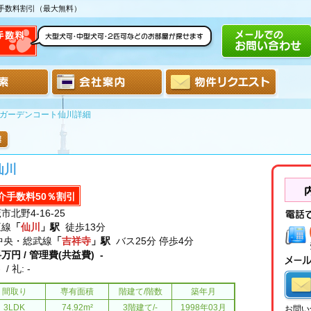
介手数料割引（最大無料）
ガーデンコート仙川詳細
仙川
介手数料50％割引
市北野4-16-25
王線
「
仙川
」駅
徒歩13分
中央・総武線
「
吉祥寺
」駅
バス25分 停歩4分
料
万円 / 管理費(共益費) -
- / 礼: -
間取り
専有面積
階建て/階数
築年月
3LDK
74.92m²
3階建て/-
1998年03月
お問い