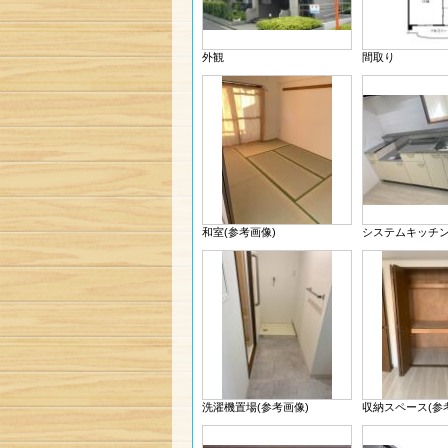
外観
間取り
和室(参考画像)
システムキッチン
洗濯機置場(参考画像)
収納スペース(参