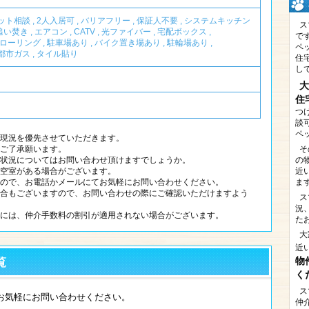
ット相談
,
2人入居可
,
バリアフリー
,
保証人不要
,
システムキッチン
ス
追い焚き
,
エアコン
,
CATV
,
光ファイバー
,
宅配ボックス
,
で
ローリング
,
駐車場あり
,
バイク置き場あり
,
駐輪場あり
,
ペ
都市ガス
,
タイル貼り
住
し
大
住
つ
談
ペ
現況を優先させていただきます。
そ
ご了承願います。
の
状況についてはお問い合わせ頂けますでしょうか。
近
空室がある場合がございます。
ま
ので、お電話かメールにてお気軽にお問い合わせください。
合もございますので、お問い合わせの際にご確認いただけますよう
ス
況
には、仲介手数料の割引が適用されない場合がございます。
た
大
近
物
覧
く
ス
お気軽にお問い合わせください。
仲