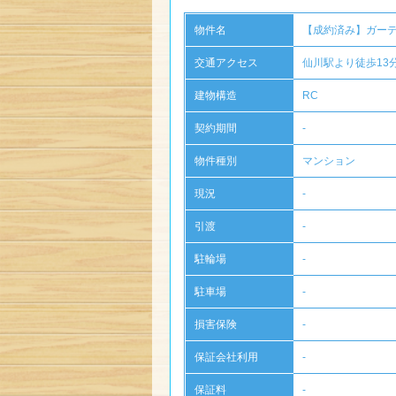
物件名
【成約済み】
ガー
交通アクセス
仙川駅より徒歩13
建物構造
RC
契約期間
-
物件種別
マンション
現況
-
引渡
-
駐輪場
-
駐車場
-
損害保険
-
保証会社利用
-
保証料
-