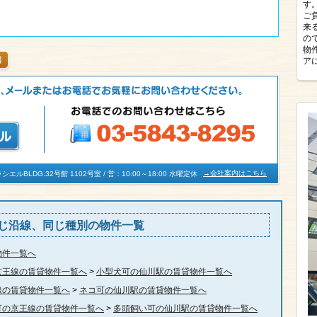
す
ご
来
の
物
ア
→会社案内はこちら
BLDG.32号館 1102号室 / 営：10:00～18:00 水曜定休
じ沿線、同じ種別の物件一覧
物件一覧へ
京王線の賃貸物件一覧へ
>
小型犬可の仙川駅の賃貸物件一覧へ
線の賃貸物件一覧へ
>
ネコ可の仙川駅の賃貸物件一覧へ
可の京王線の賃貸物件一覧へ
>
多頭飼い可の仙川駅の賃貸物件一覧へ