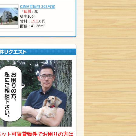
CIMA世田谷 303号室
「
仙川
」駅
徒歩10分
賃料：
15.2
万円
面積：41.26m²
ペット可賃貸物件でお困りの方は