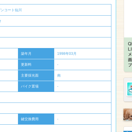
デンコート仙川
分
築年月
1998年03月
更新料
-
主要採光面
南
バイク置場
-
鍵交換費用
-