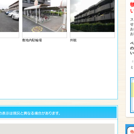
ス
せ
お
お
敷地内駐輪場
外観
ペ
の
い
「
ミ