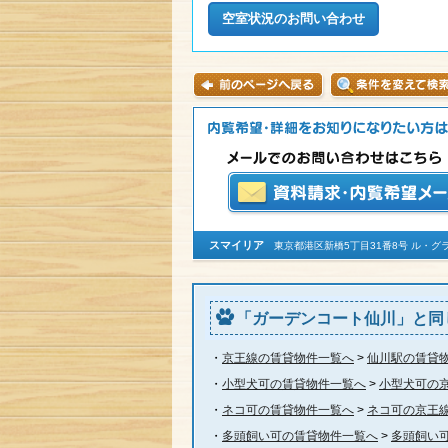
スマイリア
東京都港区新橋5丁目31番8号 ル・グラシエル
「ガーデンコート仙川」と同
・
京王線の賃貸物件一覧へ
>
仙川駅の賃貸
・
小型犬可の賃貸物件一覧へ
>
小型犬可の
・
ネコ可の賃貸物件一覧へ
>
ネコ可の京王
・
多頭飼い可の賃貸物件一覧へ
>
多頭飼い