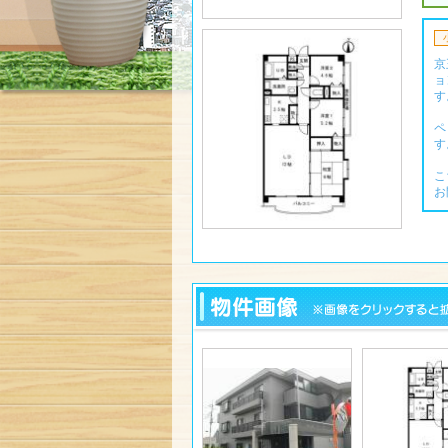
京
ョ
す
ペ
す
こ
お