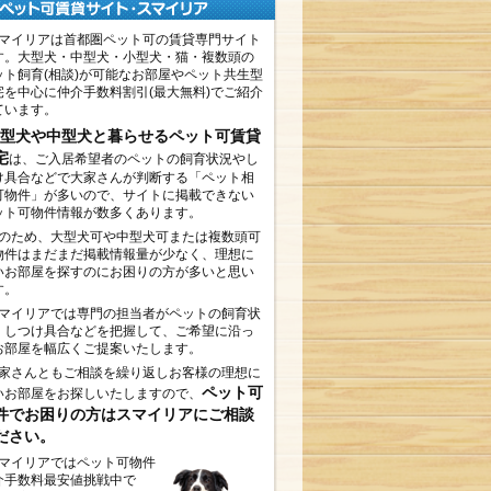
マイリアは首都圏ペット可の賃貸専門サイト
す。大型犬・中型犬・小型犬・猫・複数頭の
ット飼育(相談)が可能なお部屋やペット共生型
宅を中心に仲介手数料割引(最大無料)でご紹介
ています。
型犬や中型犬と暮らせるペット可賃貸
宅
は、ご入居希望者のペットの飼育状況やし
け具合などで大家さんが判断する「ペット相
可物件」が多いので、サイトに掲載できない
ット可物件情報が数多くあります。
のため、大型犬可や中型犬可または複数頭可
物件はまだまだ掲載情報量が少なく、理想に
いお部屋を探すのにお困りの方が多いと思い
す。
マイリアでは専門の担当者がペットの飼育状
、しつけ具合などを把握して、ご希望に沿っ
お部屋を幅広くご提案いたします。
家さんともご相談を繰り返しお客様の理想に
ペット可
いお部屋をお探しいたしますので、
件でお困りの方はスマイリアにご相談
ださい。
マイリアではペット可物件
介手数料最安値挑戦中で