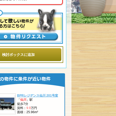
検討ボックスに追加
BPRレジデンス仙川 201号室
「
仙川
」駅
徒歩7分
賃料：
9.9
万円
面積：25.96m²