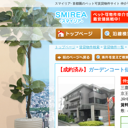
スマイリア- 首都圏のペット可賃貸物件サイト 仲
トップページ
>
賃貸物件検索
>
賃貸物件一覧
>
【成約済み】
ガーデンコート
仲
三鷹
京
JR
賃
敷: 