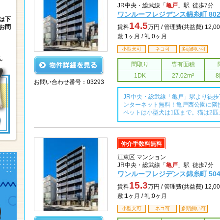
JR中央・総武線「
亀戸
」駅 徒歩7分
ワンルーフレジデンス錦糸町 80
は下
14.5
お問
賃料
万円 /
管理費(共益費) 12,0
敷:1ヶ月 / 礼:0ヶ月
小型犬可
ネコ可
多頭飼い可
ん
間取り
専有面積
1DK
27.02m²
お問い合わせ番号：03293
JR中央・総武線「亀戸」駅より徒
ンターネット無料！亀戸西公園に隣
ペットは小型犬は1匹まで。猫は2
仲介手数料無料
江東区 マンション
JR中央・総武線「
亀戸
」駅 徒歩7分
ワンルーフレジデンス錦糸町 50
15.3
賃料
万円 /
管理費(共益費) 12,0
敷:1ヶ月 / 礼:0ヶ月
小型犬可
ネコ可
多頭飼い可