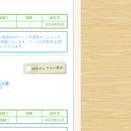
階建て
階数
築年月
-
-
2024年09月
り徒歩8分のペット可賃貸マンションで
お部屋になります。ペットは中型犬は1匹
談いただけます。
分
 市ヶ谷
)
階建て
階数
築年月
4階建て
-
2022年11月