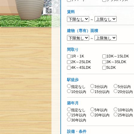
賃料
～
建物（専有）面積
～
間取り
1R・1K
1DK～1SLDK
2K～2SLDK
3K～3SLDK
4K～4SLDK
5LDK
駅徒歩
指定なし
3分以内
5分以内
10分以内
15分以内
20分以内
築年月
指定なし
5年以内
10年以内
15年以内
20年以内
25年以内
30年以内
設備・条件