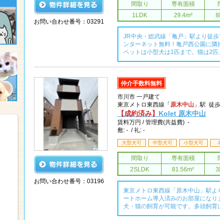
間取り
専有面積
1LDK
29.4m²
お問い合わせ番号：03291
JR中央・総武線「亀戸」駅より徒
ンターネット無料！亀戸西公園に隣
ペットは小型犬は1匹まで。猫は2
仲介手数料無料
市川市 一戸建て
東京メトロ東西線「
原木中山
」駅 徒歩
【成約済み】
Kolet 原木中山
賃料
万円 /
管理費(共益費) -
敷: - / 礼: -
大型犬可
中型犬可
小型犬可
間取り
専有面積
2SLDK
81.56m²
お問い合わせ番号：03196
東京メトロ東西線「原木中山」駅よ
ートホーム導入済みのお部屋になり
犬・猫の飼育が可能です。多頭飼育