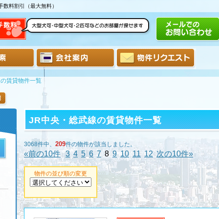
介手数料割引（最大無料）
線の賃貸物件一覧
JR中央・総武線の賃貸物件一覧
209
3068件中、
件の物件が該当しました。
«前の10件
3
4
5
6
7
8
9
10
11
12
次の10件»
物件の並び順の変更