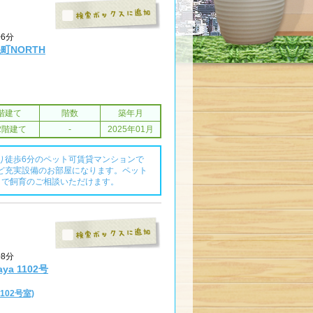
歩6分
町NORTH
階建て
階数
築年月
2階建て
-
2025年01月
り徒歩6分のペット可賃貸マンションで
ど充実設備のお部屋になります。ペット
まで飼育のご相談いただけます。
歩8分
aya 1102号
102号室)