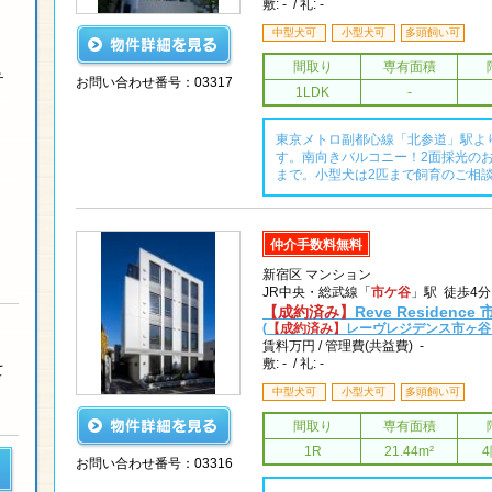
敷: - / 礼: -
中型犬可
小型犬可
多頭飼い可
間取り
専有面積
チ
お問い合わせ番号：03317
1LDK
-
東京メトロ副都心線「北参道」駅よ
す。南向きバルコニー！2面採光の
まで。小型犬は2匹まで飼育のご相
仲介手数料無料
新宿区 マンション
JR中央・総武線「
市ケ谷
」駅 徒歩4
【成約済み】
Reve Residence
(
【成約済み】
レーヴレジデンス市ヶ谷 
賃料
万円 /
管理費(共益費) -
敷: - / 礼: -
て
中型犬可
小型犬可
多頭飼い可
間取り
専有面積
1R
21.44m²
お問い合わせ番号：03316