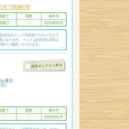
ネコ可
多頭飼い可
階建て
階数
築年月
3階建て
-
2024年04月
歩21分のペット可賃貸テラスハウスで
屋になります。ペットは大型犬は1匹ま
飼育のご相談いただけます。
分
e 市ヶ谷Ⅱ
Ⅱ )
階建て
階数
築年月
-
-
2023年02月