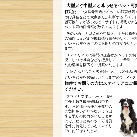
大型犬や中型犬と暮らせるペット可
住宅
は、ご入居希望者のペットの飼育状況
つけ具合などで大家さんが判断する「ペッ
談可物件」が多いので、サイトに掲載でき
ペット可物件情報が数多くあります。
そのため、大型犬可や中型犬可または複数
の物件はまだまだ掲載情報量が少なく、理
近いお部屋を探すのにお困りの方が多いと
ます。
スマイリアでは専門の担当者がペットの飼
況、しつけ具合などを把握して、ご希望に
たお部屋を幅広くご提案いたします。
大家さんともご相談を繰り返しお客様の理
ペッ
近いお部屋をお探しいたしますので、
物件でお困りの方はスマイリアにご
ください。
スマイリアではペット可物件
仲介手数料最安値挑戦中で
す。お客様から仲介手数料の
ご負担をいただかないよう出
来る限りの努力をいたします
ので、ぜひともペット可賃貸
物件に特化しているスマイリ
アにお任せください。