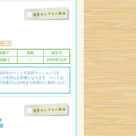
分
頭飼い可
階建て
階数
築年月
5階建て
-
2020年12月
徒歩8分のペット可賃貸マンションです。
当たり良好なお部屋になります。ペットは
計体重15㎏以内)まで飼育のご相談いただ
分
小岩