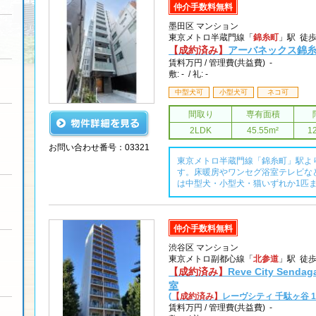
仲介手数料無料
墨田区 マンション
東京メトロ半蔵門線「
錦糸町
」駅 徒
【成約済み】
アーバネックス錦糸
賃料
万円 /
管理費(共益費) -
敷: - / 礼: -
中型犬可
小型犬可
ネコ可
間取り
専有面積
2LDK
45.55m²
1
お問い合わせ番号：03321
東京メトロ半蔵門線「錦糸町」駅よ
す。床暖房やワンセグ浴室テレビな
は中型犬・小型犬・猫いずれか1匹
仲介手数料無料
渋谷区 マンション
東京メトロ副都心線「
北参道
」駅 徒
【成約済み】
Reve City Sendag
室
(
【成約済み】
レーヴシティ 千駄ヶ谷 1
賃料
万円 /
管理費(共益費) -