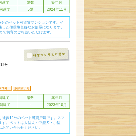
階建て
階数
築年月
8階建て
5階
2024年11月
歩7分のペット可賃貸マンションです。イ
接した住環境良好なお部屋になります。
匹まで飼育のご相談いただけます。
12分
ネコ可
多頭飼い可
階建て
階数
築年月
3階建て
-
2023年10月
り徒歩12分のペット可貸戸建です。スマ
ます。ペットは大型犬・中型犬・小型
はお問い合わせください。