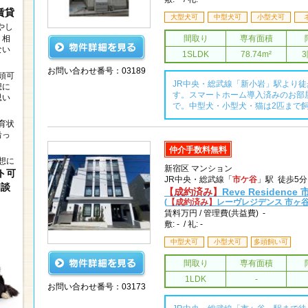
賃貸
大型犬可
中型犬可
小型犬可
やし
ト相
間取り
専有面積
ない
1SLDK
78.74m²
お問い合わせ番号：03189
頭可
JR中央・総武線「新小岩」駅より徒
想に
す。スマートホーム導入済みのお部
思い
で。中型犬・小型犬・猫は2匹まで
育状
沿っ
仲介手数料無料
想に
新宿区 マンション
ト可
JR中央・総武線「
市ケ谷
」駅 徒歩5
相談
【成約済み】
Reve Residenc
(
【成約済み】
レーヴレジデンス 市ヶ谷
賃料
万円 /
管理費(共益費) -
敷: - / 礼: -
中型犬可
小型犬可
多頭飼い可
間取り
専有面積
1LDK
-
お問い合わせ番号：03173