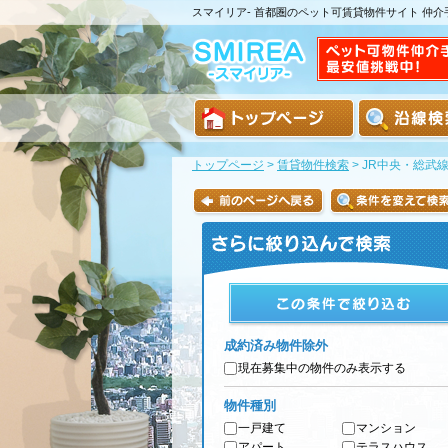
スマイリア- 首都圏のペット可賃貸物件サイト 仲
トップページ
>
賃貸物件検索
>
JR中央・総武
成約済み物件除外
現在募集中の物件のみ表示する
物件種別
一戸建て
マンション
アパート
テラスハウス