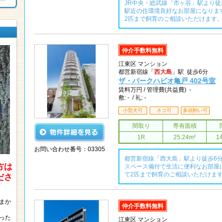
JR中央・総武線「市ヶ谷」駅より
駅近の住環境良好なお部屋になりま
2匹まで飼育のご相談いただけます
仲介手数料無料
江東区 マンション
都営新宿線「
西大島
」駅 徒歩6分
ザ・パークハビオ亀戸 402号室
賃料
万円 /
管理費(共益費) -
敷: - / 礼: -
小型犬可
ネコ可
多頭飼い可
間取り
専有面積
1R
25.24m²
1
お問い合わせ番号：03305
都営新宿線「西大島」駅より徒歩6
方は
スペース備付で生活に便利なお部屋
て2匹まで飼育のご相談いただけま
ださ
まか
仲介手数料無料
った
江東区 マンション