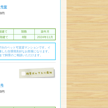
2号室
00円
階建て
階数
築年月
8階建て
8階
2024年11月
歩7分のペット可賃貸マンションです。イ
接した住環境良好なお部屋になります。
匹まで飼育のご相談いただけます。
4号
00円