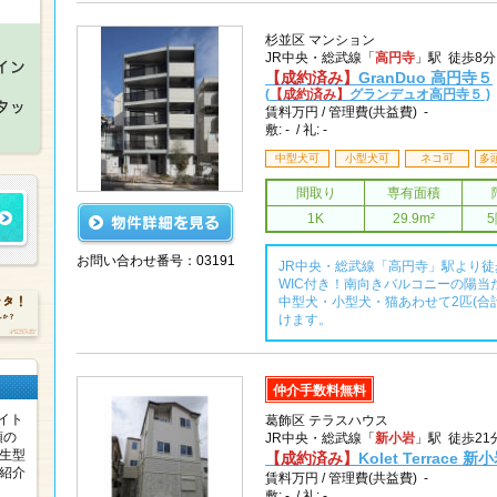
杉並区 マンション
JR中央・総武線「
高円寺
」駅 徒歩8
【成約済み】
GranDuo 高円寺５
(
【成約済み】
グランデュオ高円寺５ )
賃料
万円 /
管理費(共益費) -
敷: - / 礼: -
中型犬可
小型犬可
ネコ可
多
間取り
専有面積
1K
29.9m²
お問い合わせ番号：03191
JR中央・総武線「高円寺」駅より
WIC付き！南向きバルコニーの陽
中型犬・小型犬・猫あわせて2匹(合
けます。
仲介手数料無料
イト
葛飾区 テラスハウス
頭の
JR中央・総武線「
新小岩
」駅 徒歩21
共生型
【成約済み】
Kolet Terrace 新
ご紹介
賃料
万円 /
管理費(共益費) -
敷: - / 礼: -